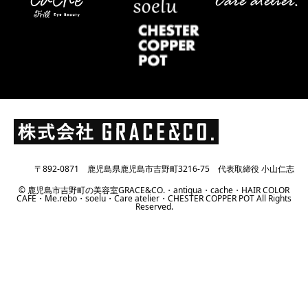
〒892-0871 鹿児島県鹿児島市吉野町3216-75 代表取締役 小山仁志
© 鹿児島市吉野町の美容室GRACE&CO.・antiqua・cache・HAIR COLOR
CAFE・Me.rebo・soelu・Care atelier・CHESTER COPPER POT All Rights
Reserved.