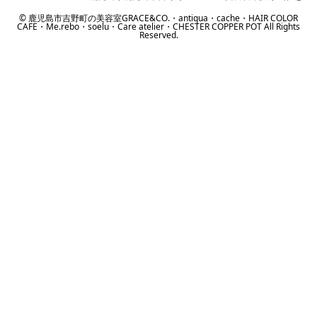
© 鹿児島市吉野町の美容室GRACE&CO.・antiqua・cache・HAIR COLOR
CAFE・Me.rebo・soelu・Care atelier・CHESTER COPPER POT All Rights
Reserved.