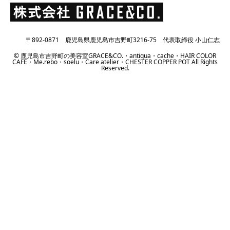
〒892-0871 鹿児島県鹿児島市吉野町3216-75 代表取締役 小山仁志
© 鹿児島市吉野町の美容室GRACE&CO.・antiqua・cache・HAIR COLOR
CAFE・Me.rebo・soelu・Care atelier・CHESTER COPPER POT All Rights
Reserved.