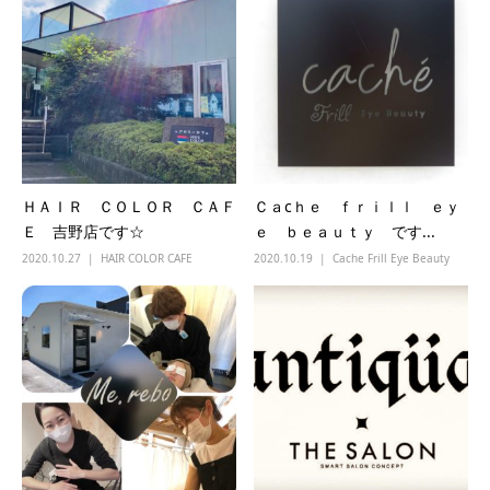
ＨＡＩＲ ＣＯＬＯＲ ＣＡＦ
Ｃａcｈｅ ｆｒｉｌｌ ｅｙ
Ｅ 吉野店です☆
ｅ ｂｅａｕｔｙ です...
2020.10.27
HAIR COLOR CAFE
2020.10.19
Cache Frill Eye Beauty