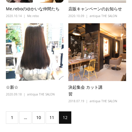
Me.reboのゆかいな仲間たち
店販キャンペーンのお知らせ
2020.10.14
Me.rebo
2020.10.09
antiqua THE SALON
☆新☆
決起集会 カット講
習
2020.09.18
antiqua THE SALON
2018.07.19
antiqua THE SALON
1
…
10
11
12