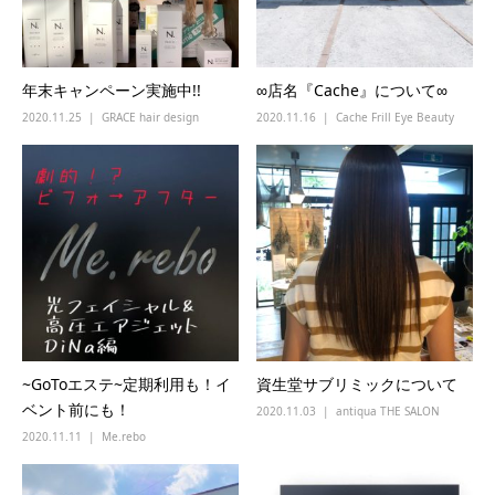
年末キャンペーン実施中!!
∞店名『Cache』について∞
2020.11.25
GRACE hair design
2020.11.16
Cache Frill Eye Beauty
~GoToエステ~定期利用も！イ
資生堂サブリミックについて
ベント前にも！
2020.11.03
antiqua THE SALON
2020.11.11
Me.rebo